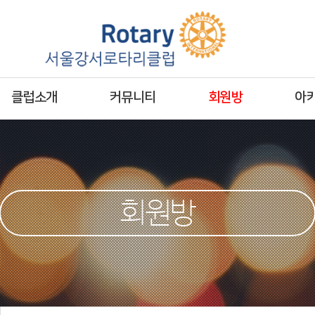
클럽소개
커뮤니티
회원방
아
회원방