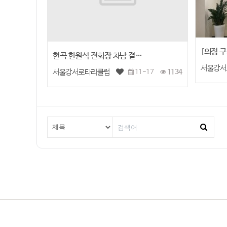
[의정 
현곡 한원석 전회장 차남 결…
서울강서
서울강서로타리클럽
11-17
1134