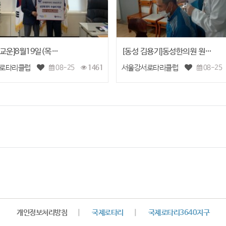
구교운]8월19일(목…
[동성 김용기]동성한의원 원…
로타리클럽
서울강서로타리클럽
08-25
1461
08-25
개인정보처리방침
|
국제로타리
|
국제로타리3640지구