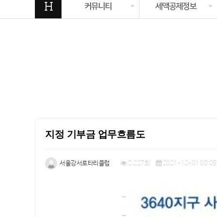
H
커뮤니티
세액공제정보
지정 기부금 업무흐름도
서울강서로타리클럽
2,227회
2021-12-01 00:05
본문