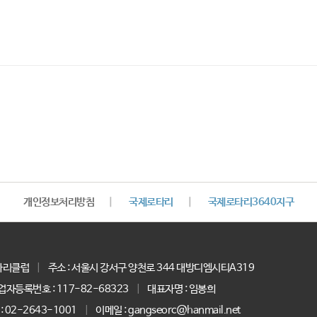
개인정보처리방침
|
국제로타리
|
국제로타리3640지구
타리클럽
|
주소 : 서울시 강서구 양천로 344 대방디엠시티A319
업자등록번호 :
117-82-68323
|
대표자명 :
임봉희
:
02-2643-1001
|
이메일 : gangseorc@hanmail.net